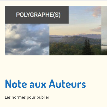
Skip
to
main
content
Note aux Auteurs
Les normes pour publier